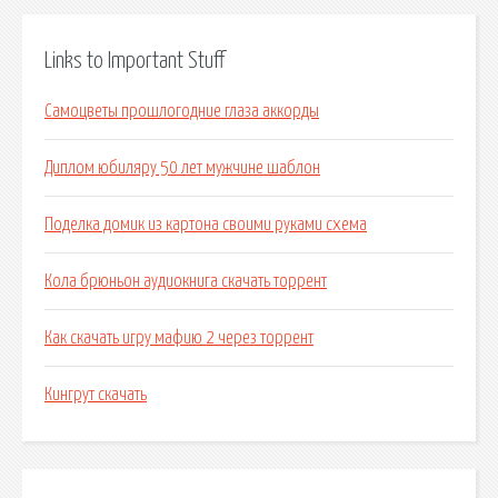
Links to Important Stuff
Самоцветы прошлогодние глаза аккорды
Диплом юбиляру 50 лет мужчине шаблон
Поделка домик из картона своими руками схема
Кола брюньон аудиокнига скачать торрент
Как скачать игру мафию 2 через торрент
Кингрут скачать