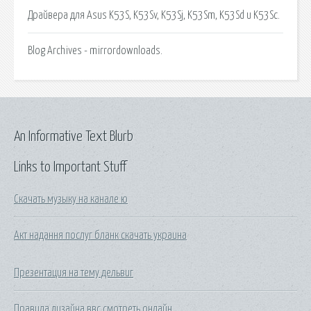
Драйвера для Asus K53S, K53Sv, K53Sj, K53Sm, K53Sd и K53Sc.
Blog Archives - mirrordownloads.
An Informative Text Blurb
Links to Important Stuff
Скачать музыку на канале ю
Акт надання послуг бланк скачать украина
Презентация на тему дельвиг
Правила дизайна ввс смотреть онлайн