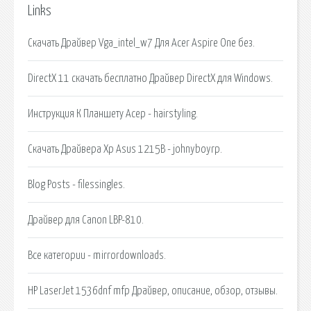
Links
Скачать Драйвер Vga_intel_w7 Для Acer Aspire One без.
DirectX 11 скачать бесплатно Драйвер DirectX для Windows.
Инструкция К Планшету Асер - hairstyling.
Скачать Драйвера Xp Asus 1215B - johnyboyrp.
Blog Posts - filessingles.
Драйвер для Canon LBP-810.
Все категории - mirrordownloads.
HP LaserJet 1536dnf mfp Драйвер, описание, обзор, отзывы.