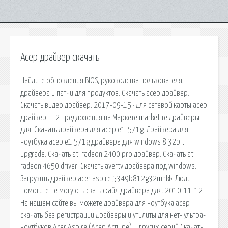
Асер драйвер скачать
Найдите обновления BIOS, руководства пользователя,
драйвера и патчи для продуктов. Скачать асер драйвер.
Скачать видео драйвер. 2017-09-15 · Для сетевой карты асер
драйвер — 2 предложения на Маркете market те драйверы
для. Скачать драйвера для асер е1-571g. Драйвера для
ноутбука асер е1 571g драйвера для windows 8 32bit
upgrade. Скачать ati radeon 2400 pro драйвер. Скачать ati
radeon 4650 driver. Скачать avertv драйвера под windows.
Загрузить драйвер acer aspire 5349b812g32mnkk. Люди
помогите не могу отыскать файл драйвера для. 2010-11-12 ·
На нашем сайте вы можете драйвера для ноутбука асер
скачать без регистрации Драйверы и утилиты для нет- ультра-
ноутбуков Acer Aspire (Асер Аспире) и других серий Скачать.