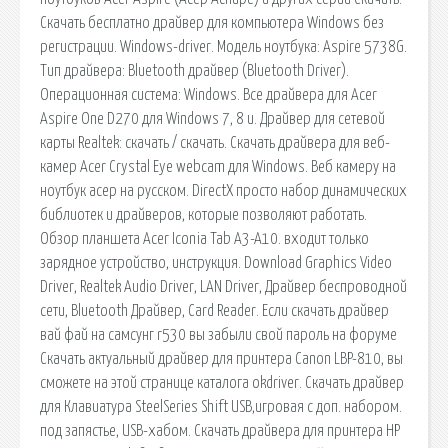
Скачать бесплатно драйвер для компьютера Windows без
регистрации. Windows-driver. Модель ноутбука: Aspire 5738G.
Тип драйвера: Bluetooth драйвер (Bluetooth Driver).
Операционная система: Windows. Все драйвера для Acer
Aspire One D270 для Windows 7, 8 и. Драйвер для сетевой
карты Realtek: скачать / скачать. Скачать драйвера для веб-
камер Acer Crystal Eye webcam для Windows. Веб камеру на
ноутбук асер на русском. DirectX просто набор динамических
библиотек и драйверов, которые позволяют работать.
Обзор планшета Acer Iconia Tab A3-A10. входит только
зарядное устройство, инструкция. Download Graphics Video
Driver, Realtek Audio Driver, LAN Driver, Драйвер беспроводной
сети, Bluetooth Драйвер, Card Reader. Если скачать драйвер
вай фай на самсунг r530 вы забыли свой пароль на форуме
Скачать актуальный драйвер для принтера Canon LBP-810, вы
сможете на этой странице каталога okdriver. Скачать драйвер
для Клавиатура SteelSeries Shift USB,игровая с доп. набором.
под запястье, USB-хабом. Скачать драйвера для принтера HP