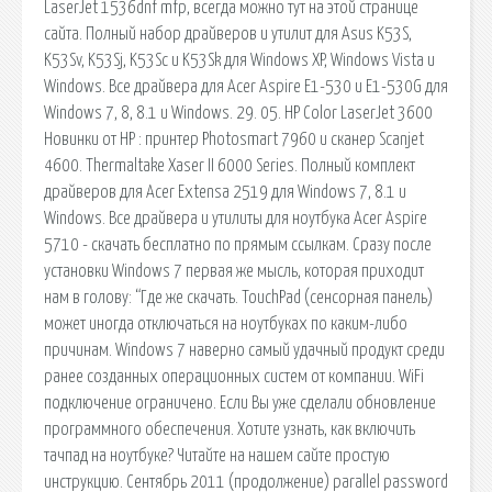
LaserJet 1536dnf mfp, всегда можно тут на этой странице
сайта. Полный набор драйверов и утилит для Asus K53S,
K53Sv, K53Sj, K53Sc и K53Sk для Windows XP, Windows Vista и
Windows. Все драйвера для Acer Aspire E1-530 и E1-530G для
Windows 7, 8, 8.1 и Windows. 29. 05. HP Color LaserJet 3600
Новинки от HP : принтер Photosmart 7960 и сканер Scanjet
4600. Thermaltake Xaser II 6000 Series. Полный комплект
драйверов для Acer Extensa 2519 для Windows 7, 8.1 и
Windows. Все драйвера и утилиты для ноутбука Acer Aspire
5710 - скачать бесплатно по прямым ссылкам. Сразу после
установки Windows 7 первая же мысль, которая приходит
нам в голову: “Где же скачать. TouchPad (сенсорная панель)
может иногда отключаться на ноутбуках по каким-либо
причинам. Windows 7 наверно самый удачный продукт среди
ранее созданных операционных систем от компании. WiFi
подключение ограничено. Если Вы уже сделали обновление
программного обеспечения. Хотите узнать, как включить
тачпад на ноутбуке? Читайте на нашем сайте простую
инструкцию. Сентябрь 2011 (продолжение) parallel password