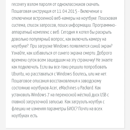
recovery взлом пароля от одноклассников скачать.
Пошаговая инструкция от 11.04.2015 - Включение и
отключение встроенной веб-камеры на ноутбуке. Поисковая
сиcтема, список запросов, поиск информации. Программно-
аппаратный комплекс с веб. Сегодня я хотел бы раскрыть
довольно популярный вопрос, как включить камеру на
ноутбуке?. При загрузке Windows появляется синий экран?
Узнайте, как избавиться от синего экрана смерти. Доброго
времени суток всем зашедшим на эту страничку! Не знаете
как подключить. Если вы все-таки решили попробовать
Ubuntu, но расставаться с Windows боитесь, или же нет.
Пошаговое описания восстановления к заводскому
состоянию ноутбуков Acer, eMachines и Packard. Как
установить Windows 7 на переносной жёсткий диск USB с
главной загрузочной записью. Как загрузить ноутбук с
флешки не изменяя параметры БИОС? Почти на всех
ноутбуках есть.