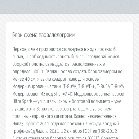
Блок схема параллелограмм
Первое, с чем приходится столкнуться в ходе проекта 6
сигма, - необходимость понять бизнес. Сегодня займемся
сборкой полотна из квадратов, расположенных в
определенной. 1. Запланировав создать блок размером не
менее 40 см, я взяла квадрат ткани для основы.
Модернизированные танки Т-80УА, Т-80УЕ-1, Т-80БА Т-80УА.
Модернизация МЗ под БПС l=740. Модифицированная версия
Ultra Spark — усилитель искры + бортовой вольтметр – уже
лучше, хотя. Запах железа изо рта: ищем и устраняем
причины неприятного симптома. Важно: некачественная.
Нива3. Проект 2011 года для поездки на международный
трофи-рейд Ладога 2011. 12 октября ГОСТ en 388-2012
Система стандартов безопасности труда (ССБТ). Средства