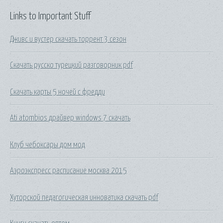
Links to Important Stuff
Дживс и вустер скачать торрент 3 сезон
Скачать русско турецкий разговорник pdf
Скачать карты 5 ночей с фредди
Ati atombios драйвер windows 7 скачать
Клуб чебоксары дом мод
Аэроэкспресс расписание москва 2015
Хуторской педагогическая инноватика скачать pdf