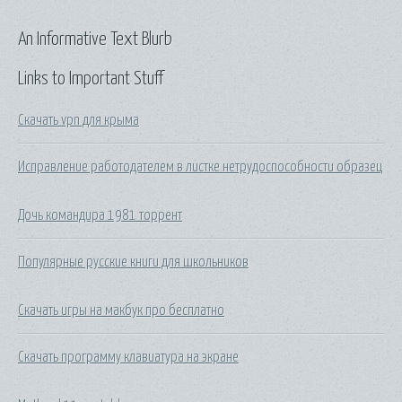
An Informative Text Blurb
Links to Important Stuff
Скачать vpn для крыма
Исправление работодателем в листке нетрудоспособности образец
Дочь командира 1981 торрент
Популярные русские книги для школьников
Скачать игры на макбук про бесплатно
Скачать программу клавиатура на экране