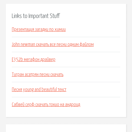
Links to Important Stuff
Презентация загадки по химии
John newman скачать все песни одним файлом
E352b мегафон драйвер
Тигран асатрян песни скачать
Песня young and beautiful текст
Сабвей серф скачать токио на андроид