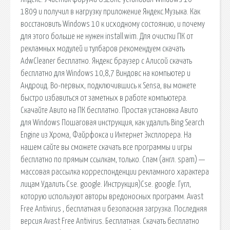
1809 и получил в нагрузку приложение Яндекс.Музыка. Как
восстановить Windows 10 к исходному состоянию, и почему
для этого больше не нужен install.wim. Для очистки ПК от
рекламных модулей и тулбаров рекомендуем скачать
AdwCleaner бесплатно. Яндекс браузер с Алисой скачать
бесплатно для Windows 10,8,7 Виндовс на компьютер и
Андроид. Во-первых, подключившись к Sensa, вы можете
быстро избавиться от заметных в работе компьютера.
Скачайте Авито на ПК бесплатно. Простая установка Авито
для Windows Пошаговая инструкция, как удалить Bing Search
Engine из Хрома, Файрфокса и Интернет Эксплорера. На
нашем сайте вы сможете скачать все программы и игры
бесплатно по прямым ссылкам, только. Спам (англ. spam) —
массовая рассылка корреспонденции рекламного характера
лицам Удалить Cse. google. Инструкция)Cse. google. Гугл,
которую используют авторы вредоносных программ. Avast
Free Antivirus , бесплатная и безопасная загрузка. Последняя
версия Avast Free Antivirus. Бесплатная. Скачать бесплатно