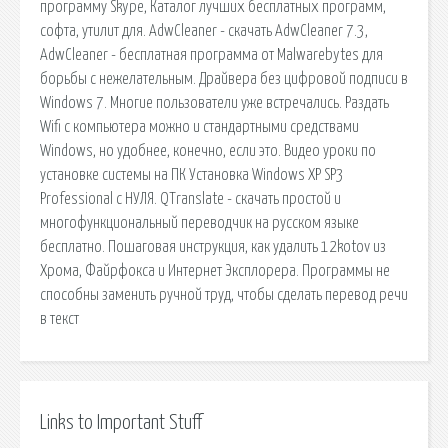
программу Skype, Каталог лучших бесплатных программ,
софта, утилит для. AdwCleaner - скачать AdwCleaner 7.3,
AdwCleaner - бесплатная программа от Malwarebytes для
борьбы с нежелательным. Драйвера без цифровой подписи в
Windows 7. Многие пользователи уже встречались. Раздать
Wifi с компьютера можно и стандартными средствами
Windows, но удобнее, конечно, если это. Видео уроки по
установке системы на ПК Установка Windows XP SP3
Professional с НУЛЯ. QTranslate - скачать простой и
многофункциональный переводчик на русском языке
бесплатно. Пошаговая инструкция, как удалить 12kotov из
Хрома, Файрфокса и Интернет Эксплорера. Программы не
способны заменить ручной труд, чтобы сделать перевод речи
в текст
Links to Important Stuff