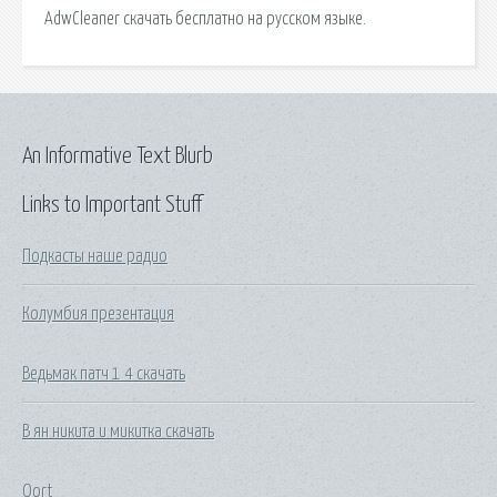
AdwCleaner скачать бесплатно на русском языке.
An Informative Text Blurb
Links to Important Stuff
Подкасты наше радио
Колумбия презентация
Ведьмак патч 1 4 скачать
В ян никита и микитка скачать
Oort