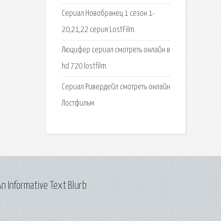
Сериал Новобранец 1 сезон 1-
20,21,22 серия LostFilm.
Люцифер сериал смотреть онлайн в
hd 720 lostfilm.
Сериал Ривердейл смотреть онлайн
Лостфильм
n Informative Text Blurb