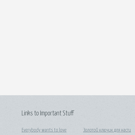
Links to Important Stuff
Everybody wants to love
Золотой ключик для насти