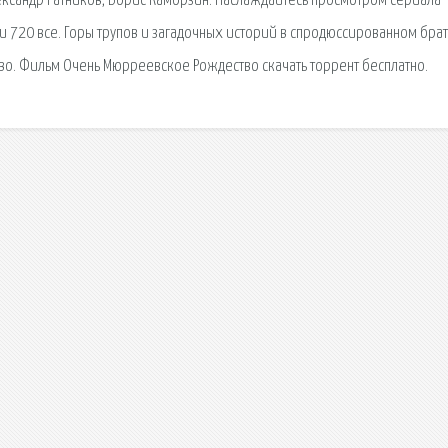
ександр Ратников, Борис Каморзин. Наслаждайтесь просмотром сериала
и 720 все. Горы трупов и загадочных историй в спродюссированном бра
во. Фильм Очень Мюрреевское Рождество скачать торрент бесплатно.