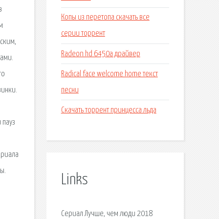
в
Копы из перетопа скачать все
м
серии торрент
ским,
Radeon hd 6450a драйвер
лами.
Radical face welcome home текст
го
песни
винки.
Скачать торрент принцесса льда
 пауз
ериала
ы.
Links
Сериал Лучше, чем люди 2018