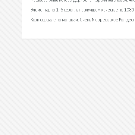
Машкова, Анна Котова-Дерябина, Кирилл Каганович, Ал
Элементарно 1~6 сезон, в наилучшем качестве hd 1080 
Коэн сериале по мотивам. Очень Мюрреевское Рождест