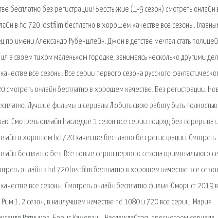
ве бесплатно без регистрации! Бесстыжие (1-9 сезон) смотреть онлайн 
айн в hd 720 lostfilm бесплатно в хорошем качестве все сезоны. Главны
ц по имени Александр Рубенштейн. Джон в детстве мечтал стать полицей
жил в своем тихом маленьком городке, занимаясь несколько другими де
качестве все сезоны. Все серии первого сезона русского фантастическо
0 смотреть онлайн бесплатно в хорошем качестве. Без регистрации. Но
сплатно. Лучшие фильмы и сериалы Любить свою работу быть полностью
как. Смотреть онлайн Наследие 1 сезон все серии подряд без перерыва и
онлайн в хорошем hd 720 качестве бесплатно без регистрации. Смотреть
нлайн бесплатно без. Все новые серии первого сезона криминального с
реть онлайн в hd 720 lostfilm бесплатно в хорошем качестве все сезон
 качестве все сезоны. Смотреть онлайн бесплатно фильм Юморист 2019 в
им 1, 2 сезон, в наилучшем качестве hd 1080 и 720 все серии. Мария