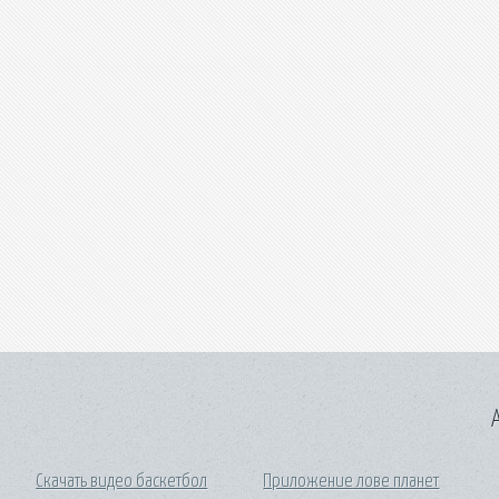
A
Скачать видео баскетбол
Приложение лове планет