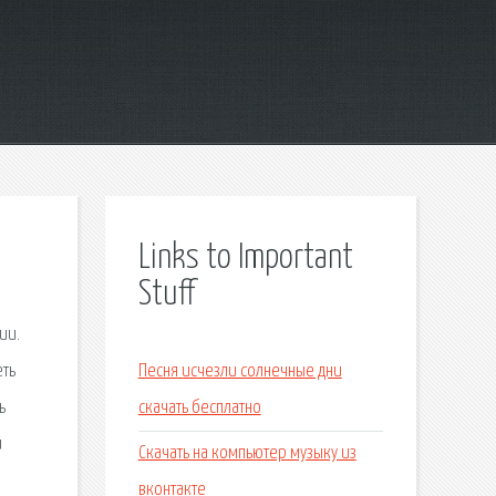
Links to Important
Stuff
ии.
еть
Песня исчезли солнечные дни
ь
скачать бесплатно
и
Скачать на компьютер музыку из
вконтакте