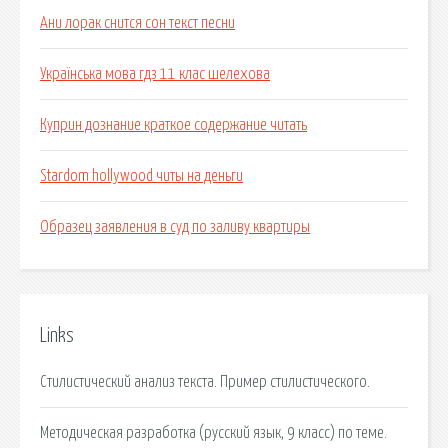
Ани лорак снится сон текст песни
Українська мова гдз 11 клас шелехова
Куприн дознание краткое содержание читать
Stardom hollywood читы на деньги
Образец заявления в суд по заливу квартиры
Links
Стилистический анализ текста. Пример стилистического.
Методическая разработка (русский язык, 9 класс) по теме.