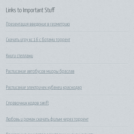
Links to Important Stuff
Презентация введение в геометрию
Скачать игру кс 16 с ботами торрент
Книги стеллажи
Расписание автобусов миоры браслав
Расписание электричек кубанец краснодар
Справочник кодов swift
Любовь и роман скачать фильм через торрент