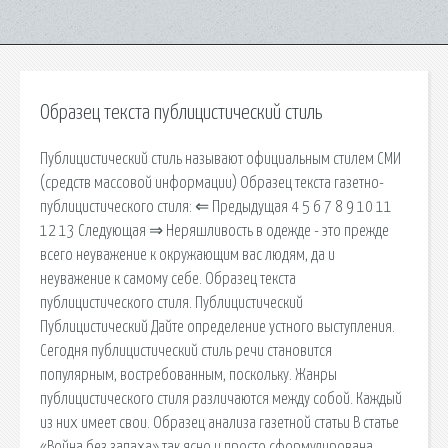
Образец текста публицистический стиль
Публицистический стиль называют официальным стилем СМИ
(средств массовой информации) Образец текста газетно-
публицистического стиля: ⇐ Предыдущая 4 5 6 7 8 9 10 11
12 13 Следующая ⇒ Неряшливость в одежде - это прежде
всего неуважение к окружающим вас людям, да и
неуважение к самому себе. Образец текста
публицистического стиля. Публицистический
Публицистический Дайте определение устного выступления.
Сегодня публицистический стиль речи становится
популярным, востребованным, поскольку. Жанры
публицистического стиля различаются между собой. Каждый
из них имеет свои. Образец анализа газетной статьи В статье
«Война без запаха» так ясно и просто сформулирована