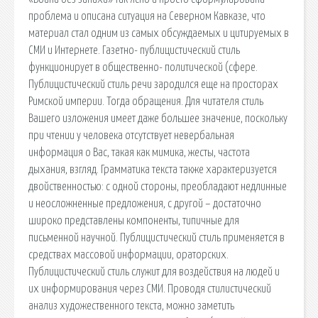
проблема и описана ситуация на Северном Кавказе, что
материал стал одним из самых обсуждаемых и цитируемых в
СМИ и Интернете. Газетно- публицистический стиль
функционирует в общественно- политической (сфере.
Публицистический стиль речи зародился еще на просторах
Римской империи. Тогда обращения. Для читателя стиль
Вашего изложения имеет даже большее значение, поскольку
при чтении у человека отсутствует невербальная
информация о Вас, такая как мимика, жесты, частота
дыхания, взгляд. Грамматика текста также характеризуется
двойственностью: с одной стороны, преобладают недлинные
и неосложненные предложения, с другой – достаточно
широко представлены компоненты, типичные для
письменной научной. Публицистический стиль применяется в
средствах массовой информации, ораторских.
Публицистический стиль служит для воздействия на людей и
их информирования через СМИ. Проводя стилистический
анализ художественного текста, можно заметить