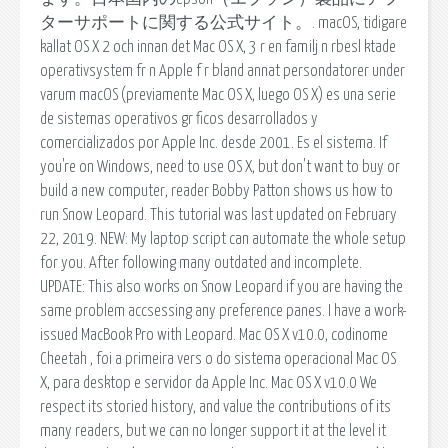
ターサポートに関する公式サイト。. macOS, tidigare
kallat OS X 2 och innan det Mac OS X, 3 r en familj n rbesl ktade
operativsystem fr n Apple f r bland annat persondatorer under
varum macOS (previamente Mac OS X, luego OS X) es una serie
de sistemas operativos gr ficos desarrollados y
comercializados por Apple Inc. desde 2001. Es el sistema. If
you're on Windows, need to use OS X, but don't want to buy or
build a new computer, reader Bobby Patton shows us how to
run Snow Leopard. This tutorial was last updated on February
22, 2019. NEW: My laptop script can automate the whole setup
for you. After following many outdated and incomplete.
UPDATE: This also works on Snow Leopard if you are having the
same problem accsessing any preference panes. I have a work-
issued MacBook Pro with Leopard. Mac OS X v10.0, codinome
Cheetah , foi a primeira vers o do sistema operacional Mac OS
X, para desktop e servidor da Apple Inc. Mac OS X v10.0 We
respect its storied history, and value the contributions of its
many readers, but we can no longer support it at the level it