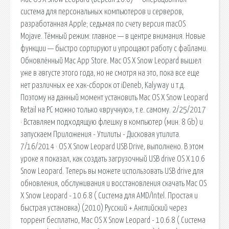
система для персональных компьютеров и серверов,
разработанная Apple; седьмая по счету версия macOS
Mojave. Тёмный режим: главное — в центре внимания. Новые
функции — быстро сортируют и упрощают работу с файлами.
Обновлённый Mac App Store. Mac OS X Snow Leopard вышел
уже в августе этого года, но не смотря на это, пока все еще
нет различных ее хак-сборок от iDeneb, Kalyway и т.д.
Поэтому на данный момент установить Mac OS X Snow Leopard
Retail на PC можно только «вручную», т.е. самому. 2/25/2017
· Вставляем подходящую флешку в компьютер (мин. 8 Gb) и
запускаем Приложения - Утилиты - Дисковая утилита.
7/16/2014 · OS X Snow Leopard USB Drive, выполнено. В этом
уроке я показал, как создать загрузочный USB drive OS X 10.6
Snow Leopard. Теперь вы можете использовать USB drive для
обновления, обслуживания и восстановления скачать Mac OS
X Snow Leopard - 10.6.8 ( Система для AMD/Intel. Простая и
быстрая установка) (2010) Русский + Английский через
торрент бесплатно, Mac OS X Snow Leopard - 10.6.8 ( Система