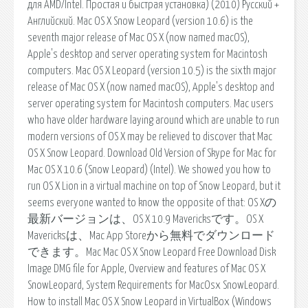
для AMD/Intel. Простая и быстрая установка) (2010) Русский +
Английский. Mac OS X Snow Leopard (version 10.6) is the
seventh major release of Mac OS X (now named macOS),
Apple's desktop and server operating system for Macintosh
computers. Mac OS X Leopard (version 10.5) is the sixth major
release of Mac OS X (now named macOS), Apple's desktop and
server operating system for Macintosh computers. Mac users
who have older hardware laying around which are unable to run
modern versions of OS X may be relieved to discover that Mac
OS X Snow Leopard. Download Old Version of Skype for Mac for
Mac OS X 10.6 (Snow Leopard) (Intel). We showed you how to
run OS X Lion in a virtual machine on top of Snow Leopard, but it
seems everyone wanted to know the opposite of that: OS Xの
最新バージョンは、OS X 10.9 Mavericksです。OS X
Mavericksは、Mac App Storeから無料でダウンロード
できます。Mac Mac OS X Snow Leopard Free Download Disk
Image DMG file for Apple, Overview and features of Mac OS X
SnowLeopard, System Requirements for MacOsx SnowLeopard.
How to install Mac OS X Snow Leopard in VirtualBox (Windows