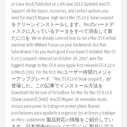
or Linux host) Published on 14th June 2010 Updated macOS
Support. All the topics, resources, and contact options you
need for macOS Mojave, High Sierra Mac OS 10.6 Snow Leopard
をクリーンインストールします。Macのハードデ
ィスクに入っているデータをすべて消去して新
たにOSを. We've already covered how to run a Mac OS X virtual
machine with VMWare Fusion on your Hackintosh, but that
tutorial won't do you much good if you haven't installed. Mac OS
X 10.5 Leopard, released on October 26, 2007, was the
biggest change to Mac OS X since Apple first released OS X 10.0
in March 2001. For the first. Macユーザー待望のメジャ
ーアップグレード「Mac OS X 10.6 Snow Leopard」が
登場した。この記事でインストール方法を.
Download Old Version of Virtualbox for Mac for Mac OS X 10.6
(Snow Leopard) (Intel). macOS Mojave. Un innovador modo
oscuro para poner tu trabajo en primer plano. Nuevas
prestaciones para ayudarte a organizar tus archivos y trabajar
en ellos r pidamente. 製品対応os情報をご紹介してい
ます。日本国内のepson（エプソン）製品にアフ