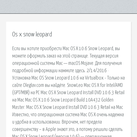
Os x snow leopard
Если вы хотите приобрести Mac OS X 10.6 Snow Leopard, вы
можете оформить заказ на этой странице. Текущая версия
операционной сиcтемы Mac — macOS Mojave. Для получения
подробной информации нажмите здесь. 2/14/2016 ·
Установка Mac OS Snow Leopard 10.6 на Virtualbox - Только на
сайте Oleglav.com вы найдёте. SnowLeo Mac OS X for Intel/AMD
(GPT/MBR) на PC Mac OS X Snow Leopard Install DVD 10.6.3 Retail
на Mac Mac OS X 10.6 Snow Leopard Build 10A432 Golden
Master. Mac OS X Snow Leopard Install DVD 10.6.3 Retail на Mac
Известно, что операционная система Mac OS X очень надежна
и удобна в использовании. Впрочем, нет предела
совершенству – в Apple знают это, а потому решили сделать.
Mac OS X Snow Leopard (версия 10.6) — операционная