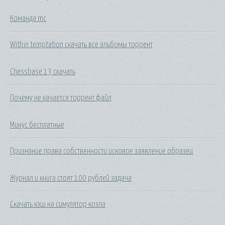
Команда mc
Within temptation скачать все альбомы торрент
Chessbase 13 скачать
Почему не качается торрент файл
Минус бесплатные
Признание права собственности исковое заявление образец
Журнал и книга стоят 100 рублей задача
Скачать кэш на симулятор козла