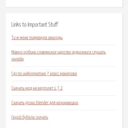
Links to Important Stuff
Ти ж мене пидманула аккорды
Мавро орбини славянское царство аудиокнига слушать
онлайн
Гдз по информатике 7 класс макарова
Скачать мод на вертолет 1 7 2
Скачать уроки blender для начинающих
Герой бубела скачать