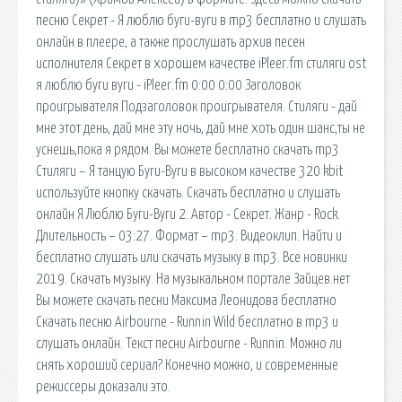
песню Секрет - Я люблю буги-вуги в mp3 бесплатно и слушать
онлайн в плеере, а также прослушать архив песен
исполнителя Секрет в хорошем качестве iPleer.fm стиляги ost
я люблю буги вуги - iPleer.fm 0:00 0:00 Заголовок
проигрывателя Подзаголовок проигрывателя. Стиляги - дай
мне этот день, дай мне эту ночь, дай мне хоть один шанс,ты не
уснешь,пока я рядом. Вы можете бесплатно скачать mp3
Стиляги – Я танцую Буги-Вуги в высоком качестве 320 kbit
используйте кнопку скачать. Скачать бесплатно и слушать
онлайн Я Люблю Буги-Вуги 2. Автор - Секрет. Жанр - Rock.
Длительность – 03:27. Формат – mp3. Видеоклип. Найти и
бесплатно слушать или скачать музыку в mp3. Все новинки
2019. Скачать музыку. На музыкальном портале Зайцев.нет
Вы можете скачать песни Максима Леонидова бесплатно
Скачать песню Airbourne - Runnin Wild бесплатно в mp3 и
слушать онлайн. Текст песни Airbourne - Runnin. Можно ли
снять хороший сериал? Конечно можно, и современные
режиссеры доказали это.