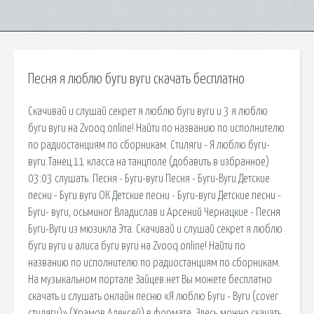
Песня я люблю буги вуги скачать бесплатно
Скачивай и слушай секрет я люблю буги вуги и 3 я люблю
буги вуги на Zvooq.online! Найти по названию по исполнителю
по радиостанциям по сборникам. Стиляги - Я люблю буги-
вуги.Танец 11 класса на танцполе (добавить в избранное)
03:03 слушать. Песня - Буги-вуги Песня - Буги-Вуги Детские
песни - Буги вуги ОК Детские песни - Буги-вуги Детские песни -
Буги- вуги, осьминог Владислав и Арсений Чернацкие - Песня
Буги-Вуги из мюзикла Эта. Скачивай и слушай секрет я люблю
буги вуги и алиса буги вуги на Zvooq.online! Найти по
названию по исполнителю по радиостанциям по сборникам.
На музыкальном портале Зайцев.нет Вы можете бесплатно
скачать и слушать онлайн песню «Я люблю Буги - Вуги (cover
стиляги)» (Храмов Алексей) в формате. Здесь можно скачать