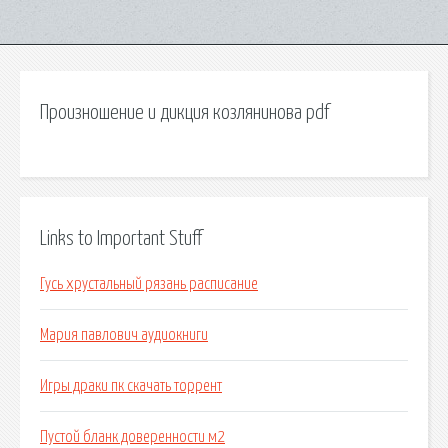
Произношение и дикция козлянинова pdf
Links to Important Stuff
Гусь хрустальный рязань расписание
Мария павлович аудиокниги
Игры драки пк скачать торрент
Пустой бланк доверенности м2