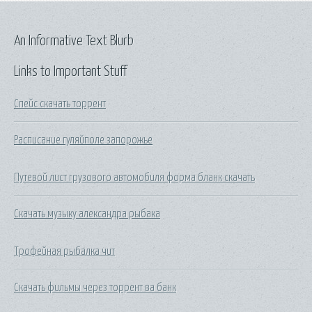
An Informative Text Blurb
Links to Important Stuff
Спейс скачать торрент
Расписание гуляйполе запорожье
Путевой лист грузового автомобиля форма бланк скачать
Скачать музыку александра рыбака
Трофейная рыбалка чит
Скачать фильмы через торрент ва банк