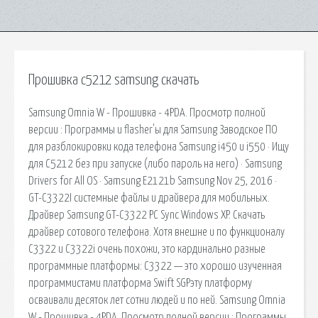
Прошивка c5212 samsung скачать
Samsung Omnia W - Прошивка - 4PDA. Просмотр полной
версии : Программы и flasher'ы для Samsung Заводское ПО
для разблокировки кода телефона Samsung i450 и i550 · Ищу
для C5212 без при запуске (либо пароль на него) · Samsung
Drivers for All OS · Samsung E2121b Samsung Nov 25, 2016 ·
GT-C3322I системные файлы и драйвера для мобильных.
Драйвер Samsung GT-C3322 PC Sync Windows XP. Скачать
драйвер сотового телефона. Хотя внешне и по функционалу
C3322 и C3322i очень похожи, это кардинально разные
программные платформы: C3322 — это хорошо изученная
программистами платформа Swift SGPэту платформу
осваивали десяток лет сотни людей и по ней. Samsung Omnia
W - Прошивка - 4PDA. Просмотр полной версии : Программы