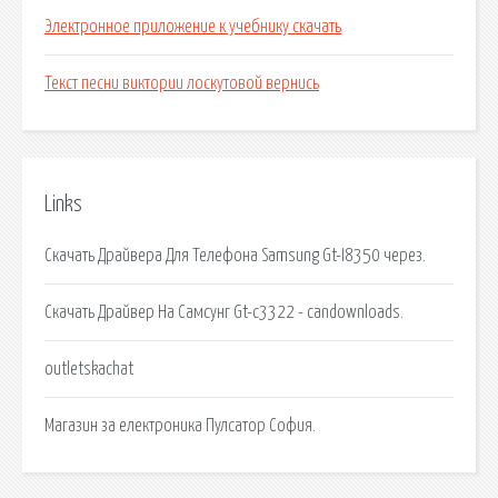
Электронное приложение к учебнику скачать
Текст песни виктории лоскутовой вернись
Links
Скачать Драйвера Для Телефона Samsung Gt-I8350 через.
Скачать Драйвер На Самсунг Gt-c3322 - candownloads.
outletskachat
Магазин за електроника Пулсатор София.