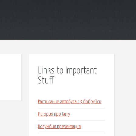
Links to Important
Stuff
Расписание автобуса 13 бобруйск
История про larry
Колумбия презентация