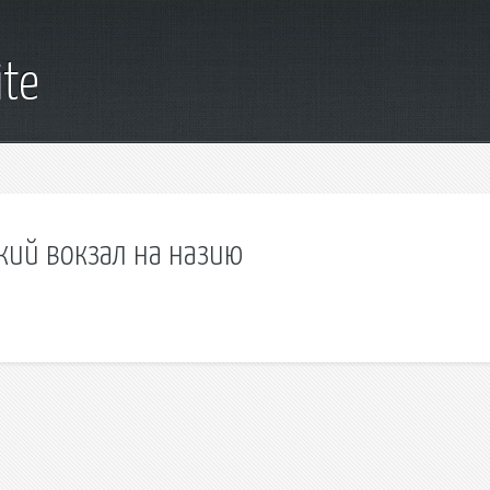
ite
кий вокзал на назию