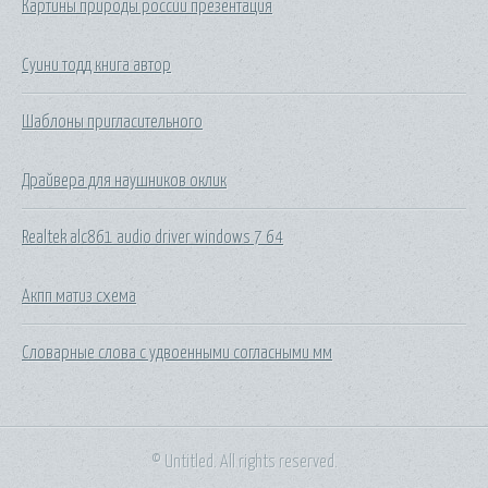
Картины природы россии презентация
Суини тодд книга автор
Шаблоны пригласительного
Драйвера для наушников оклик
Realtek alc861 audio driver windows 7 64
Акпп матиз схема
Словарные слова с удвоенными согласными мм
© Untitled. All rights reserved.