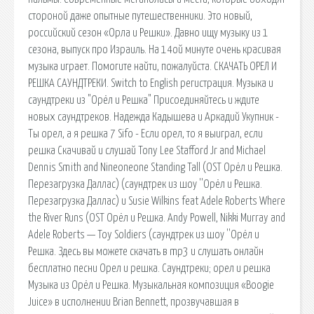
стороной даже опытные путешественники. Это новый,
российский сезон «Орла и Решки». Давно ищу музыку из 1
сезона, выпуск про Израиль. На 14ой минуте очень красивая
музыка играет. Помогите найти, пожалуйста. СКАЧАТЬ ОРЕЛ И
РЕШКА САУНДТРЕКИ. Switch to English регистрация. Музыка и
саундтреки из "Орёл и Решка" Присоединяйтесь и ждите
новых саундтреков. Надежда Кадышева и Аркадий Укупник -
Ты орел, а я решка 7 Sifo - Если орел, то я выиграл, если
решка Скачивай и слушай Tony Lee Stafford Jr and Michael
Dennis Smith and Nineoneone Standing Tall (OST Орёл и Решка.
Перезагрузка Даллас) (саундтрек из шоу ''Орёл и Решка.
Перезагрузка Даллас) и Susie Wilkins feat Adele Roberts Where
the River Runs (OST Орёл и Решка. Andy Powell, Nikki Murray and
Adele Roberts — Toy Soldiers (саундтрек из шоу ''Орёл и
Решка. Здесь вы можете скачать в mp3 и слушать онлайн
бесплатно песни Орел и решка. Саундтреки; орел и решка
Музыка из Орёл и Решка. Музыкальная композиция «Boogie
Juice» в исполнении Brian Bennett, прозвучавшая в