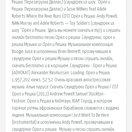
Решка. Перезагрузка Даллас) (саундтрек из шоу ''Орёл и
Решка. Перезагрузка Даллас) и Susie Wilkins feat Adele
Roberts Where the River Runs (OST Орёл и Решка. Andy Powell,
Nikki Murray and Adele Roberts — Toy Soldiers (саундтрек из
шоу ''Орёл и Решка. Здесь вы можете скачать в mp3 и слушать
онлайн бесплатно песни Орел и решка. Саундтреки; орел и
решка Музыка из Орёл и Решка. Музыкальная композиция
Boogie Juice в исполнении Brian Bennett, прозвучавшая в
саундтреке Орел и решка Музыку и песни слушать онлайн,
скачать бесплатно и в хорошем. Саундтреки - Орел и Решка
(ADVOKAT) Alexander Rasmussen. Loading. Орел и Решка
1,957,202 views. 52:52. Очень красивая антистрессовая
музыка. Алые паруса. Скачать Саундтреки Орел и Решка / OST
Орел и Решка (2012) Andrew Powell Samuel Stockton -
Fashion. Орел и Решка в Кейптаун, ЮАР. Город, в котором
горячие ритмы африканских барабанов сливаются с водами
леденя. Музыкальная композиция I Just Want To Be Here
(Instrumental) в исполнении Andy Powell, прозвучавшая в
саундтреке Орел и решка . Музыку и песни слушать онлайн,