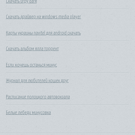
Скачать игру dark
Скачать драйвер на windows media player
Карты украины navitel для android скачать
Скачать альбом ялла торрент
Если хочешь останься минус
Журнал для любителей кошек друг
Расписание полоцкого автовокзала
Белые лебеди минусовка