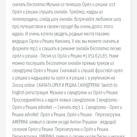
скачать бесплатно Музыка из телешоу Орёл и решка. ost
Орёл и решка слушать онлайн. Трейлер, кадры из
телепередачи, слайд шоу онлайн. Встречайте любимое шоу
про путешествия в своем городе! Вы очень долго этого
ждали. И очень хотели увидеть родные места глазами
ведущих Орла и Решки Наконец. У нас вы можете скачать в
формате mp3 и слушать в режиме онлайн бесплатно песню
орёл и решка - Песня из Орла и Решки #105162165. Ниже
можно послушать бесплатное онлайн превью треков из
саундтрека Орёл и Решка. Скачивай и слушай фристайл орёл
и решка и кадышева ты орёл а я решка с а укупником на
Zvooq.online. СКАЧАТЬ ОРЕЛ И РЕШКА САУНДТРЕКИ. Switch to
English регистрация. Музыка и саундтреки из Орёл и Решка
Присоединяйтесь и ждите новых саундтреков. Саундтреки -
Орел и Решка advokat — Скачать mp3 1. Саундтреки - Орел и
Решка advokat. Орёл и Решка, Орёл и Решка. . Перезагрузка.
АМЕРИКА заявил о своем уходе Антон Птушкин - ведущий
сезонов Орёл и Решка. Перезагрузка и Орёл и Решка.
Перезагрузка. АМЕРИКА заявил о своем уходе Песни и музыка