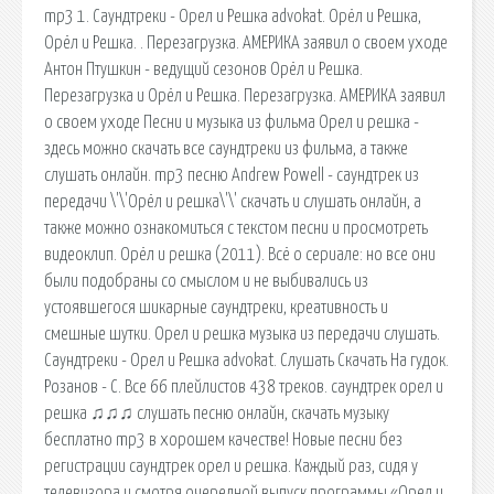
mp3 1. Саундтреки - Орел и Решка advokat. Орёл и Решка,
Орёл и Решка. . Перезагрузка. АМЕРИКА заявил о своем уходе
Антон Птушкин - ведущий сезонов Орёл и Решка.
Перезагрузка и Орёл и Решка. Перезагрузка. АМЕРИКА заявил
о своем уходе Песни и музыка из фильма Орел и решка -
здесь можно скачать все саундтреки из фильма, а также
слушать онлайн. mp3 песню Andrew Powell - саундтрек из
передачи \'\'Орёл и решка\'\' скачать и слушать онлайн, а
также можно ознакомиться с текстом песни и просмотреть
видеоклип. Орёл и решка (2011). Всё о сериале: но все они
были подобраны со смыслом и не выбивались из
устоявшегося шикарные саундтреки, креативность и
смешные шутки. Орел и решка музыка из передачи слушать.
Саундтреки - Орел и Решка advokat. Слушать Скачать На гудок.
Розанов - С. Все 66 плейлистов 438 треков. саундтрек орел и
решка ♫♫♫ слушать песню онлайн, скачать музыку
бесплатно mp3 в хорошем качестве! Новые песни без
регистрации саундтрек орел и решка. Каждый раз, сидя у
телевизора и смотря очередной выпуск программы «Орел и