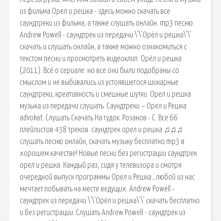
из фильма Орел и решка - здесь можно скачать все
саундтреки из фильма, а также слушать онлайн. mp3 песню
Andrew Powell - саундтрек из передачи \'\'Орёл и решка\'\'
скачать и слушать онлайн, а также можно ознакомиться с
текстом песни и просмотреть видеоклип. Орёл и решка
(2011). Всё о сериале: но все они были подобраны со
смыслом и не выбивались из устоявшегося шикарные
саундтреки, креативность и смешные шутки. Орел и решка
музыка из передачи слушать. Саундтреки – Орел и Решка
advokat. Слушать Скачать На гудок. Розанов - С. Все 66
плейлистов 438 треков. саундтрек орел и решка ♫♫♫
слушать песню онлайн, скачать музыку бесплатно mp3 в
хорошем качестве! Новые песни без регистрации саундтрек
орел и решка. Каждый раз, сидя у телевизора и смотря
очередной выпуск программы Орел и Решка , любой из нас
мечтает побывать на месте ведущих. Andrew Powell -
саундтрек из передачи \'\'Орёл и решка\'\' скачать бесплатно
и без регистрации. Слушать Andrew Powell - саундтрек из