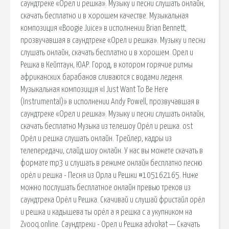
саундтреке «Орел и решка». Музыку и песни слушать онлайн,
скачать бесплатно и в хорошем качестве. Музыкальная
композиция «Boogie Juice» в исполнении Brian Bennett,
прозвучавшая в саундтреке «Орел и решка». Музыку и песни
слушать онлайн, скачать бесплатно и в хорошем. Орел и
Решка в Кейптаун, ЮАР. Город, в котором горячие ритмы
африканских барабанов сливаются с водами леденя.
Музыкальная композиция «I Just Want To Be Here
(Instrumental)» в исполнении Andy Powell, прозвучавшая в
саундтреке «Орел и решка». Музыку и песни слушать онлайн,
скачать бесплатно Музыка из телешоу Орёл и решка. ost
Орёл и решка слушать онлайн. Трейлер, кадры из
телепередачи, слайд шоу онлайн. У нас вы можете скачать в
формате mp3 и слушать в режиме онлайн бесплатно песню
орёл и решка - Песня из Орла и Решки #105162165. Ниже
можно послушать бесплатное онлайн превью треков из
саундтрека Орёл и Решка. Скачивай и слушай фристайл орёл
и решка и кадышева ты орёл а я решка с а укупником на
Zvooq.online. Саундтреки - Орел и Решка advokat — Скачать