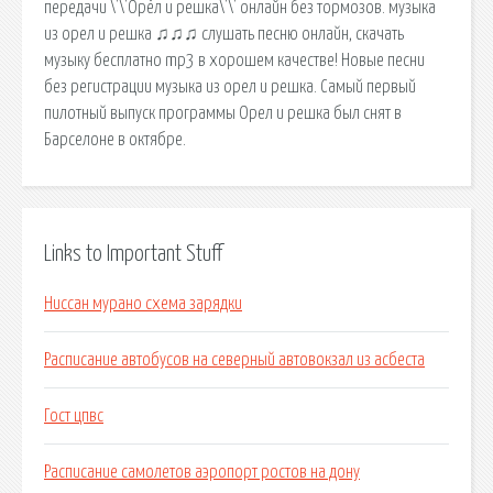
передачи \'\'Орёл и решка\'\' онлайн без тормозов. музыка
из орел и решка ♫♫♫ слушать песню онлайн, скачать
музыку бесплатно mp3 в хорошем качестве! Новые песни
без регистрации музыка из орел и решка. Самый первый
пилотный выпуск программы Орел и решка был снят в
Барселоне в октябре.
Links to Important Stuff
Ниссан мурано схема зарядки
Расписание автобусов на северный автовокзал из асбеста
Гост цпвс
Расписание самолетов аэропорт ростов на дону