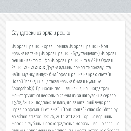
Саундтреки из орла и решки
Из орла и решки - орел и решка Из орла и решки - Моя
музыка на танец Из орла и решки - Буду танцевать) Из орла и
решки - ван тю фи фо Из орла и решки - Im a VIP Из Орла и
Решки ♫ - ♫♫♫♫ Друзья админы помогите пожалуйста
найти музыку, выпуск был "орел и решка на краю света"в
Новой Зеландии, еще такая музыка была в мультике
Spongebob)). Приносим свои извинения, но иногда трек
может грузиться несколько секунд из-за нагрузок на сервер.
15/09/2012 · подскажите плиз,что за китайский чудо реп
играл во время "Вьетнама" и "Гонг-конга" ? спасибо Edited by
an administrator, Dec 26, 2011 at 12:21. Горные вершины и
морские глубины. Сорокоградусные морозы и вечно зеленые
пальмы. Современные мегаполисы и места, которые обходят