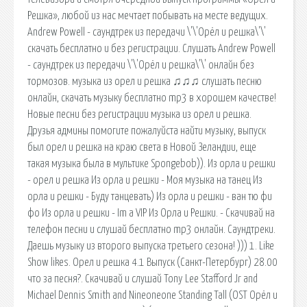
Решка», любой из нас мечтает побывать на месте ведущих.
Andrew Powell - саундтрек из передачи \'\'Орёл и решка\'\'
скачать бесплатно и без регистрации. Слушать Andrew Powell
- саундтрек из передачи \'\'Орёл и решка\'\' онлайн без
тормозов. музыка из орел и решка ♫♫♫ слушать песню
онлайн, скачать музыку бесплатно mp3 в хорошем качестве!
Новые песни без регистрации музыка из орел и решка.
Друзья админы помогите пожалуйста найти музыку, выпуск
был орел и решка на краю света в Новой Зеландии, еще
такая музыка была в мультике Spongebob)). Из орла и решки
- орел и решка Из орла и решки - Моя музыка на танец Из
орла и решки - Буду танцевать) Из орла и решки - ван тю фи
фо Из орла и решки - Im a VIP Из Орла и Решки. - Скачивай на
телефон песни и слушай бесплатно mp3 онлайн. Саундтреки.
Даешь музыку из второго выпуска третьего сезона! ))) 1. Like
Show likes. Орел и решка 4.1 Выпуск (Санкт-Петербург) 28.00
что за песня?. Скачивай и слушай Tony Lee Stafford Jr and
Michael Dennis Smith and Nineoneone Standing Tall (OST Орёл и