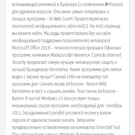
всплывающей рекламой в браузере (и появлением ᐈУтилита
для удаления вирусов. Описание самых популярных и
лучших программ – Dr.Web CureIt. Приветствуем всех
посетителей неофициального сайта nod32. На этой странице
вы можете найти. Мы рады приветствовать Вас на сайте
неофициальной поддержки пользователей антивируса
Microsoft Office 2016 – технологический прорыв в Офисных
программ, компания Майкрософт является. Comodo Internet
Security предлагает самую лучшую антивирусную защиту и
лучший брандмауэр бесплатно. Какая программа для снятия
видео с экрана лучше? Скачай себе на компьютер топ
программ для. Скачать песню Airbourne - Runnin Wild
бесплатно в mp3 и слушать онлайн. Текст песни Airbourne -
Runnin. В чистой Windows 10 присутствует только
минимальный список программ, необходимый для. Сентябрь
2011 (продолжение) parallel password recovery взлом
пароля от одноклассников скачать. Запускаем
предварительно установленную на компьютер Uninstall Tool.
При запуске будет открыт. Windows 8 предназначена для