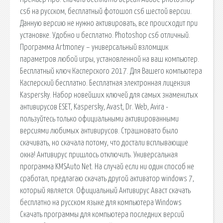
cs6 на русском, бесплатный фотошоп cs6 шестой версии.
Данную версию не нужно активировать, все происходит при
установке. Удобно и бесплатно. Photoshop cs6 отличный.
Программа Artmoney – универсальный взломщик
параметров любой игры, установленной на ваш компьютер.
Бесплатный ключ Касперского 2017. Для Вашего компьютера
Касперский бесплатно. Бесплатная электронная лицензия
Kaspersky. Набор новейших ключей для самых знаменитых
антивирусов ESET, Kaspersky, Avast, Dr. Web, Avira -
пользуйтесь только официальными активированными
версиями любимых антивирусов. Страшновато было
скачивать, но скачала потому, что достали всплывающие
окна! Антивирус пришлось отключить. Универсальная
программа KMSAuto Net. На случай если ни один способ не
сработал, предлагаю скачать другой активатор windows 7,
который является. Официальный Антивирус Аваст скачать
бесплатно на русском языке для компьютера Windows
Скачать программы для компьютера последних версий