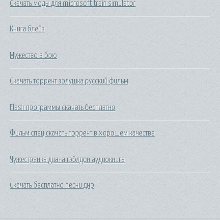
Скачать моды для microsoft train simulator
Книга блейз
Мужество в бою
Скачать торрент золушка русский фильм
Flash программы скачать бесплатно
Фильм спец скачать торрент в хорошем качестве
Чужестранка диана гэблдон аудиокнига
Скачать бесплатно песни днр