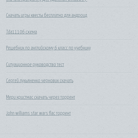
Скачать игры квесты бесплатно для андроид
Tda11106 схема
Решебник по английскому 6 класс по учебнику
Ситуационное руководство тест
Сергей лукьяненко черновик скачать
Мери кристмас скачать через торрент
John williams star wars flac торрент