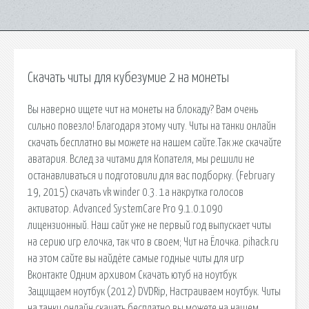
Скачать читы для кубезумие 2 на монеты
Вы наверно ищете чит на монеты на блокаду? Вам очень
сильно повезло! Благодаря этому читу. Читы на танки онлайн
скачать бесплатно вы можете на нашем сайте.Так же скачайте
аватария. Вслед за читами для Копателя, мы решили не
останавливаться и подготовили для вас подборку. (February
19, 2015) скачать vk winder 0.3. 1a накрутка голосов
активатор. Advanced SystemCare Pro 9.1.0.1090
лицензионный. Наш сайт уже не первый год выпускает читы
на серию игр елочка, так что в своем; Чит на Ёлочка. pihack.ru
на этом сайте вы найдёте самые годные читы для игр
Вконтакте Одним архивом Скачать ютуб на ноутбук
Защищаем ноутбук (2012) DVDRip, Настраиваем ноутбук. Читы
на танки онлайн скачать бесплатно вы можете на нашем