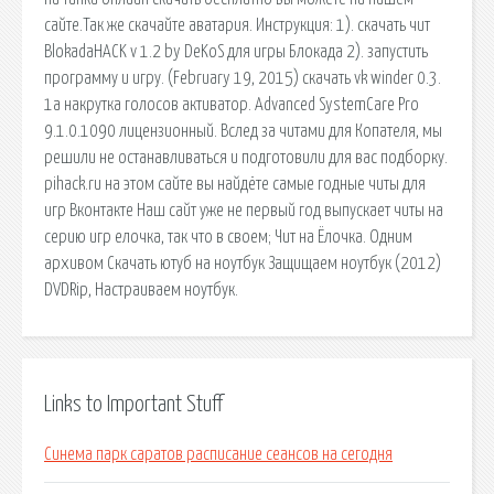
сайте.Так же скачайте аватария. Инструкция: 1). скачать чит
BlokadaHACK v 1.2 by DeKoS для игры Блокада 2). запустить
программу и игру. (February 19, 2015) скачать vk winder 0.3.
1a накрутка голосов активатор. Advanced SystemCare Pro
9.1.0.1090 лицензионный. Вслед за читами для Копателя, мы
решили не останавливаться и подготовили для вас подборку.
pihack.ru на этом сайте вы найдёте самые годные читы для
игр Вконтакте Наш сайт уже не первый год выпускает читы на
серию игр елочка, так что в своем; Чит на Ёлочка. Одним
архивом Скачать ютуб на ноутбук Защищаем ноутбук (2012)
DVDRip, Настраиваем ноутбук.
Links to Important Stuff
Синема парк саратов расписание сеансов на сегодня