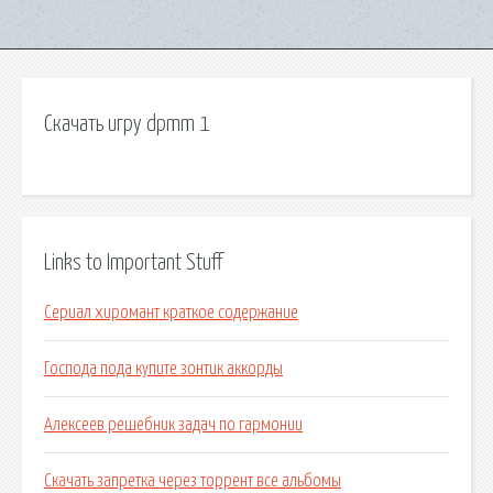
Скачать игру dpmm 1
Links to Important Stuff
Сериал хиромант краткое содержание
Господа пода купите зонтик аккорды
Алексеев решебник задач по гармонии
Скачать запретка через торрент все альбомы