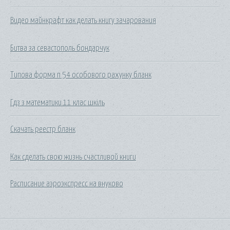
Видео майнкрафт как делать книгу зачарования
Битва за севастополь бондарчук
Типова форма п 54 особового рахунку бланк
Гдз з математики 11 клас шкіль
Скачать реестр бланк
Как сделать свою жизнь счастливой книги
Расписание аэроэкспресс на внуково