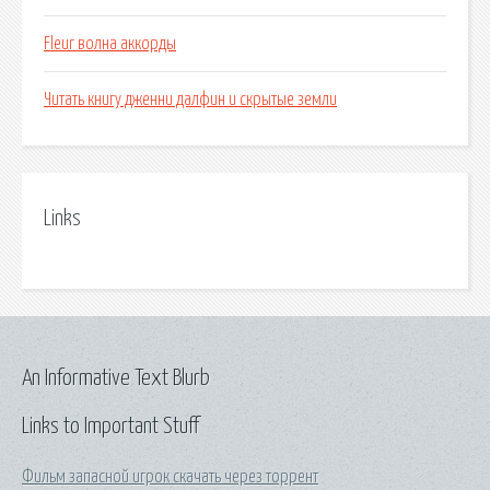
Fleur волна аккорды
Читать книгу дженни далфин и скрытые земли
Links
An Informative Text Blurb
Links to Important Stuff
Фильм запасной игрок скачать через торрент