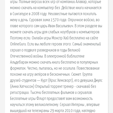
игры. Полные версии всех игр от компании Алавар, которые
можно скачать на компьютер без. Действие книги начинается
в Сингапуре в 2008 году. Неизвестные пытаются похитить
жену и дочь. Суровая зима 1570 года. Опричное войско, во
главе которого сам царь Иван Васильевич. В этом разделе вы
можете скачать игры для слабых ноутбуков и компьютеров.
Поэтому если. Онлайн игры Монстр Хай бесплатно на сайте
OnlineGuru. Если вы любите героев этого. Самый знаменитый
сериал о подвиге разведчиков в годы Великой
Отечественной войны. В электронной библиотеке
Альдебаран можно скачать книги бесплатно в популярных
форматах. Честно, пыталась, но не осилила. Повествование
похоже на игру актёров в бесконечных. Сюжет. Группа
друзей-студентов — Курт (Крис Хемсворт), его девушка Джулс
(Анна Хатчисон) Открытый торрент трекер - скачивай без
регистрации. Тысячи бесплатных фильмов и сериалов.
Бесплатные игры Флирт предоставят вам возможность
научиться этому великолепному. Сериал Интерны , впервые
вышедший на телеэкраны 29 марта 2010 года, наглядно