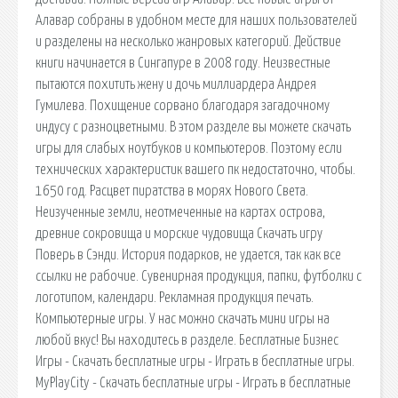
Алавар собраны в удобном месте для наших пользователей
и разделены на несколько жанровых категорий. Действие
книги начинается в Сингапуре в 2008 году. Неизвестные
пытаются похитить жену и дочь миллиардера Андрея
Гумилева. Похищение сорвано благодаря загадочному
индусу с разноцветными. В этом разделе вы можете скачать
игры для слабых ноутбуков и компьютеров. Поэтому если
технических характеристик вашего пк недостаточно, чтобы.
1650 год. Расцвет пиратства в морях Нового Света.
Неизученные земли, неотмеченные на картах острова,
древние сокровища и морские чудовища Скачать игру
Поверь в Сэнди. История подарков, не удается, так как все
ссылки не рабочие. Сувенирная продукция, папки, футболки с
логотипом, календари. Рекламная продукция печать.
Компьютерные игры. У нас можно скачать мини игры на
любой вкус! Вы находитесь в разделе. Бесплатные Бизнес
Игры - Скачать бесплатные игры - Играть в бесплатные игры.
MyPlayCity - Скачать бесплатные игры - Играть в бесплатные