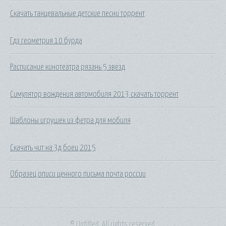
Скачать танцевальные детские песни торрент
Гдз геометрия 10 бурда
Расписание кинотеатра рязань 5 звезд
Симулятор вождения автомобиля 2013 скачать торрент
Шаблоны игрушек из фетра для мобиля
Скачать чит на 3д боец 2015
Образец описи ценного письма почта россии
© Untitled. All rights reserved.