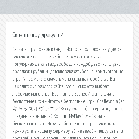
Скачать игру дракула 2
Скачать игру Поверь в Сэнди. История подарков, не удается,
так как все ссылки не рабочие. Блузки школьные -
популярная деталь гардероба для каждой девочки. Блузки
водолазки рубашки детские заказать белые. Компьютерные
игры. У нас можно скачать мини игры на любой вкус! Вы
находитесь в разделе сайта, где вы сможете выбрать
любимые мини игры. Бесплатные Бизнес Игры - Скачать
бесплатные игры - Играть в бесплатные игры. Castlevania (яп.
キャッスルヴァニア Кяссуруваниа) — серия видеоигр,
созданная компанией Konami. MyPlayCity - Скачать
бесплатные игры - Играть в бесплатные игры! Так много
нужно успеть нашему фермеру, эй, не зевай – пиццу из печи
доставай. Полные версии игр Алавар. Все новые игры от