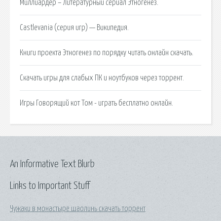
Миллиардер – Литературный сериал Этногенез.
Castlevania (серия игр) — Википедия.
Книги проекта Этногенез по порядку читать онлайн скачать.
Скачать игры для слабых ПК и ноутбуков через торрент.
Игры Говорящий кот Том - играть бесплатно онлайн.
An Informative Text Blurb
Links to Important Stuff
Чужаки в монастыре шаолинь скачать торрент