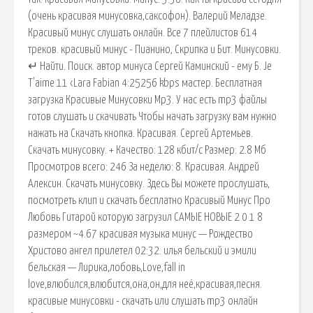
(очень красивая минусовка,саксофон). Валерий Меладзе.
Красивый минус слушать онлайн. Все 7 плейлистов 614
треков. красивый минус - Пианино, Скрипка и Бит. Минусовки.
↵ Найти. Поиск. автор минуса Сергей Каминский - ему Б. Je
T'aime 11 ‹Lara Fabian 4:25256 kbps мастер. Бесплатная
загрузка Красивые Минусовки Mp3. У нас есть mp3 файлы
готов слушать и скачивать Чтобы начать загрузку вам нужно
нажать на Скачать кнопка. Красивая. Сергей Артемьев.
Скачать минусовку. + Качество: 128 кбит/с Размер: 2.8 Мб
Просмотров всего: 246 За неделю: 8. Красивая. Андрей
Алексин. Скачать минусовку. Здесь Вы можете прослушать,
посмотреть клип и скачать бесплатно Красивый Минус Про
Любовь Гитарой которую загрузил САМЫЕ НОВЫЕ 2 0 1 8
размером ~4.67 красивая музыка минус — Рождество
Христово ангел прилетел 02:32. илья бельский и эмили
бельская — Лирика,лобовь,Love,fall in
love,влюбился,влюбится,она,он,для неё,красивая,песня.
красивые минусовки - скачать или слушать mp3 онлайн