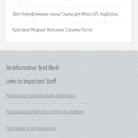
Skins Камуфляжные скины! Скины для Minecraft, подборки.
Красивые Модные Женсикие Стрижки После
An Informative Text Blurb
Links to Important Stuff
Расписание поездов алдан хабаровск
Расписание автобусов с перми до ижевска
Полотенце в петухах минус