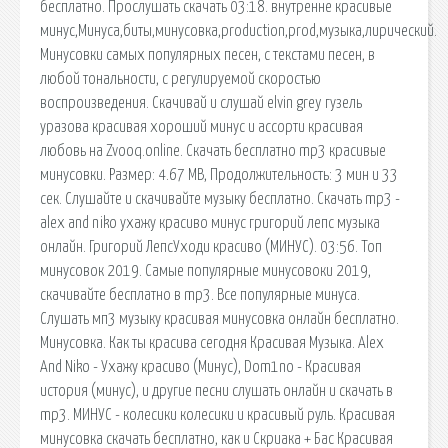
бесплатно. Прослушать скачать 03:18. внутренне красивые
минус,Минуса,биты,минусовка,production,prod,музыка,лирический.
Минусовки самых популярных песен, с текстами песен, в
любой тональности, с регулируемой скоростью
воспроизведения. Скачивай и слушай elvin grey гузель
уразова красивая хороший минус и ассорти красивая
любовь на Zvooq.online. Скачать бесплатно mp3 красивые
минусовки. Размер: 4.67 MB, Продолжительность: 3 мин и 33
сек. Слушайте и скачивайте музыку бесплатно. Скачать mp3 -
alex and niko ухажу красиво минус григорий лепс музыка
онлайн. Григорий ЛепсУходи красиво (МИНУС). 03:56. Топ
минусовок 2019. Самые популярные минусовоки 2019,
скачивайте бесплатно в mp3. Все популярные минуса.
Слушать мп3 музыку красивая минусовка онлайн бесплатно.
Минусовка. Как ты красива сегодня Красивая Музыка. Alex
And Niko - Ухажу красиво (Минус), Dom1no - Красивая
история (минус), и другие песни слушать онлайн и скачать в
mp3. МИНУС - колесики колесики и красивый руль. Красивая
минусовка cкачать бесплатно, как и Скриака + Бас Красивая