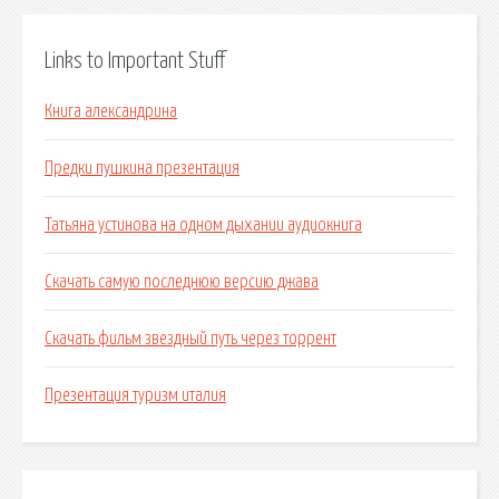
Links to Important Stuff
Книга александрина
Предки пушкина презентация
Татьяна устинова на одном дыхании аудиокнига
Скачать самую последнюю версию джава
Скачать фильм звездный путь через торрент
Презентация туризм италия