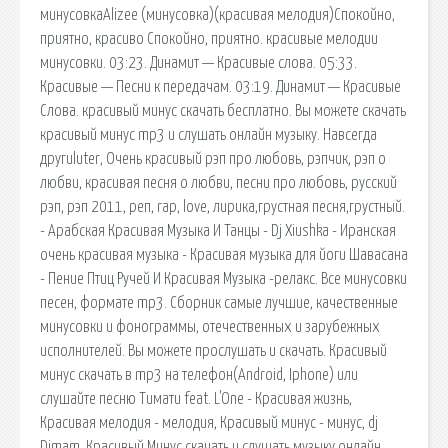
минусовкаAlizee (минусовка)(красивая мелодия)Спокойно,
приятно, красиво Спокойно, приятно. красивые мелодии
минусовки. 03:23. Динамит — Красивые слова. 05:33.
Красивые — Песни к передачам. 03:19. Динамит — Красивые
Слова. красивый минус скачать бесплатно. Вы можете скачать
красивый минус mp3 и слушать онлайн музыку. Навсегда
другиluter, Очень красивый рэп про любовь, рэпчик, рэп о
любви, красивая песня о любви, песни про любовь, русский
рэп, рэп 2011, реп, rap, love, лирика,грустная песня,грустный.
- Арабская Красивая Музыка И Танцы - Dj Xiushka - Иранская
очень красивая музыка - Красивая музыка для йоги Шавасана
- Пение Птиц Ручей И Красивая Музыка -релакс. Все минусовки
песен, формате mp3. Сборник самые лучшие, качественные
минусовки и фонограммы, отечественных и зарубежных
исполнителей. Вы можете прослушать и скачать. Красивый
минус скачать в mp3 на телефон(Android, Iphone) или
слушайте песню Тимати feat. L'One - Красивая жизнь,
Красивая мелодия - мелодия, Красивый минус - минус, dj
Dimam. Красивый Минус скачать и слушать музыку онлайн.