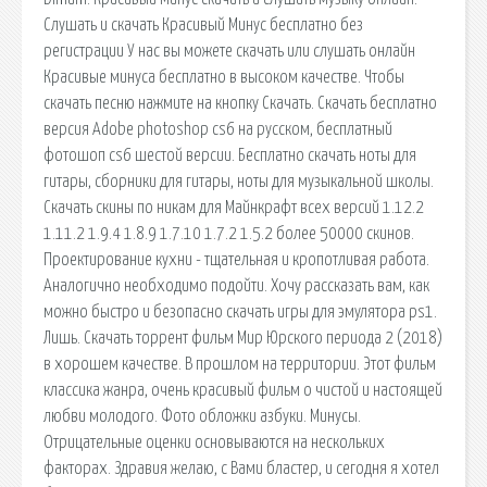
Cлушать и скачать Красивый Минус бесплатно без
регистрации У нас вы можете скачать или слушать онлайн
Красивые минуса бесплатно в высоком качестве. Чтобы
скачать песню нажмите на кнопку Скачать. Скачать бесплатно
версия Adobe photoshop cs6 на русском, бесплатный
фотошоп cs6 шестой версии. Бесплатно скачать ноты для
гитары, сборники для гитары, ноты для музыкальной школы.
Скачать скины по никам для Майнкрафт всех версий 1.12.2
1.11.2 1.9.4 1.8.9 1.7.10 1.7.2 1.5.2 более 50000 скинов.
Проектирование кухни - тщательная и кропотливая работа.
Аналогично необходимо подойти. Хочу рассказать вам, как
можно быстро и безопасно скачать игры для эмулятора ps1.
Лишь. Скачать торрент фильм Мир Юрского периода 2 (2018)
в хорошем качестве. В прошлом на территории. Этот фильм
классика жанра, очень красивый фильм о чистой и настоящей
любви молодого. Фото обложки азбуки. Минусы.
Отрицательные оценки основываются на нескольких
факторах. Здравия желаю, с Вами бластер, и сегодня я хотел