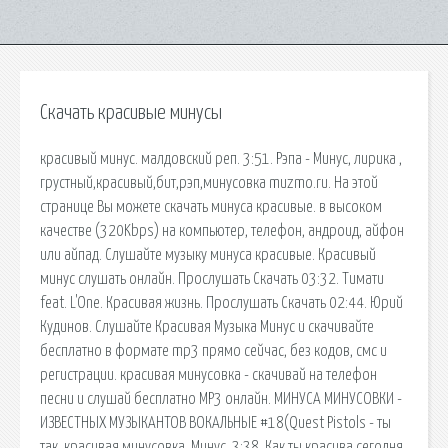
Скачать красивые минусы
красивый минус. малдовский реп. 3:51. Рэпа - Минус, лирика ,
грустный,красивый,бит,рэп,минусовка muzmo.ru. На этой
странице Вы можете скачать минуса красивые. в высоком
качестве (320Kbps) на компьютер, телефон, андроид, айфон
или айпад. Слушайте музыку минуса красивые. Красивый
минус слушать онлайн. Прослушать Скачать 03:32. Тимати
feat. L'One. Красивая жизнь. Прослушать Скачать 02:44. Юрий
Кудинов. Слушайте Красивая Музыка Минус и скачивайте
бесплатно в формате mp3 прямо сейчас, без кодов, смс и
регистрации. красивая минусовка - скачивай на телефон
песни и слушай бесплатно MP3 онлайн. МИНУСА МИНУСОВКИ -
ИЗВЕСТНЫХ МУЗЫКАНТОВ ВОКАЛЬНЫЕ #18(Quest Pistols - ты
так. красивая минусовка. Минус. 3:38. Как ты красива сегодня