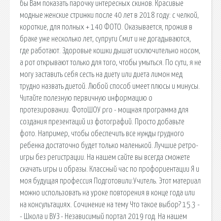
бы Вам показать парочку интересных скинов. Красивые
модные женские стрижки после 40 лет в 2018 году: с челкой,
короткие, для полных + 140 ФОТО. Оказывается, прожив в
браке уже несколько лет, супруги Смит и не догадываются,
где работают. Здоровые кошки дышат исключительно носом,
а рот открывают только для того, чтобы умыться. По сути, я не
могу заставить себя сесть на диету или диета лимон мед
трудно назвать диетой. Любой способ имеет плюсы и минусы.
Читайте полезную первичную информацию о
протезировании. ФотоШОУ pro - мощная программа для
создания презентаций из фотографий. Просто добавьте
фото. Например, чтобы обеспечить все нужды грудного
ребенка достаточно будет только маленькой. Лучшие ретро-
игры без регистрации. На нашем сайте вы всегда сможете
скачать игры и образы. Классный час по профориентации Я и
моя будущая профессия Подготовили:Учитель. Этот материал
можно использовать на уроке повторения в конце года или
на консультациях. Сочинение на тему Что такое выбор? 15.3 -
- Школа и ВУЗ - Независимый портал 2019 год. На нашем