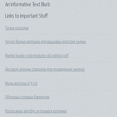
An Informative Text Blurb
Links to Important Stuff
Точка разлома
Черно белые картинки для вышивки крестом схемы
Market leader intermediate old edition pdf
Договор аренды стадиона для проведения занятий
Моды вотспик 0 9 10
Образцы готовых баннеров
Расписание автобус егорьевск коломна