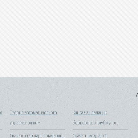
A
я
Теория автоматического
Книга чак паланик
управления ким
бойцовский клуб купить
Скачать стар варс коммандос
Скачати медиа гет