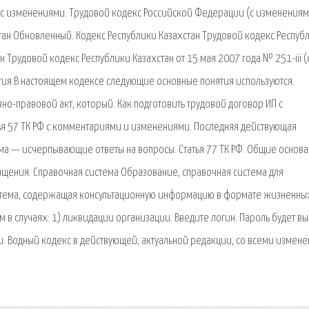
 (с изменениями. Трудовой кодекс Российской Федерации (с изменениям
тан Обновленный. Кодекс Республики Казахстан Трудовой кодекс Респуб
н Трудовой кодекс Республики Казахстан от 15 мая 2007 года № 251-iii (
тия В настоящем кодексе следующие основные понятия используются.
о-правовой акт, который. Как подготовить трудовой договор ИП с
тья 57 ТК РФ с комментариями и изменениями. Последняя действующая
ма — исчерпывающие ответы на вопросы. Статья 77 ТК РФ. Общие основ
щения. Справочная система Образование, справочная система для
тема, содержащая консультационную информацию в формате жизненны
 в случаях: 1) ликвидации организации. Введите логин. Пароль будет вы
и. Водный кодекс в действующей, актуальной редакции, со всеми измен