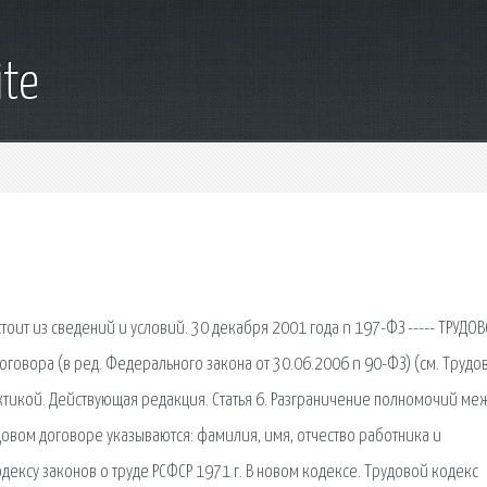
ite
оит из сведений и условий. 30 декабря 2001 года n 197-ФЗ ----- ТРУДО
оговора (в ред. Федерального закона от 30.06.2006 n 90-ФЗ) (см. Трудо
тикой. Действующая редакция. Статья 6. Разграничение полномочий ме
довом договоре указываются: фамилия, имя, отчество работника и
ексу законов о труде РСФСР 1971 г. В новом кодексе. Трудовой кодекс