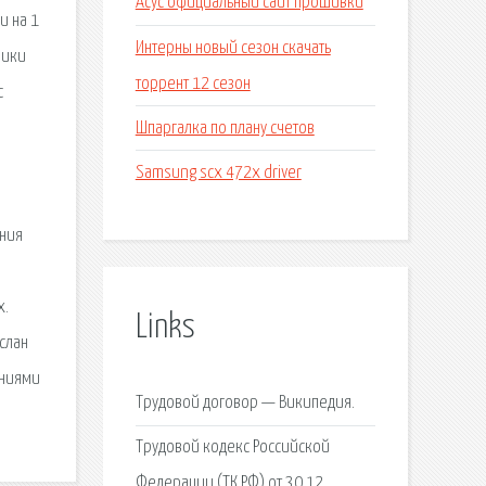
Асус официальный сайт прошивки
и на 1
Интерны новый сезон скачать
лики
торрент 12 сезон
с
Шпаргалка по плану счетов
Samsung scx 472x driver
ания
х.
Links
слан
ениями
Трудовой договор — Википедия.
Трудовой кодекс Российской
Федерации (ТК РФ) от 30.12.