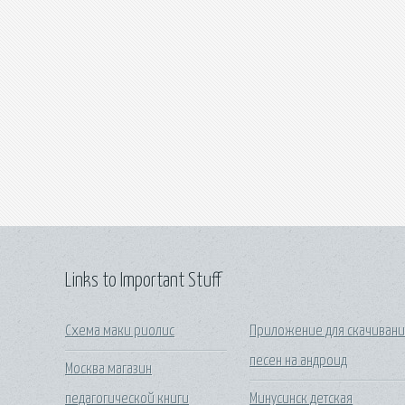
Links to Important Stuff
Схема маки риолис
Приложение для скачивани
песен на андроид
Москва магазин
педагогической книги
Минусинск детская