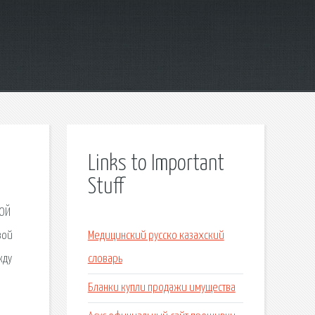
Links to Important
Stuff
ВОЙ
вой
Медицинский русско казахский
жду
словарь
Бланки купли продажи имущества