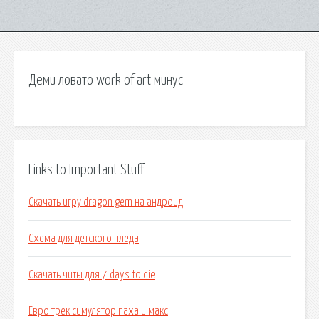
Деми ловато work of art минус
Links to Important Stuff
Скачать игру dragon gem на андроид
Схема для детского пледа
Скачать читы для 7 days to die
Евро трек симулятор паха и макс