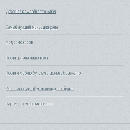
Cyberlink powerdirector ключ
Самый лучший минус для рэпа
Мод самоваров
Песня цыгана яшки текст
Песня я люблю буги вуги скачать бесплатно
Расписание автобусов нелидово белый
Паром на пусан расписание